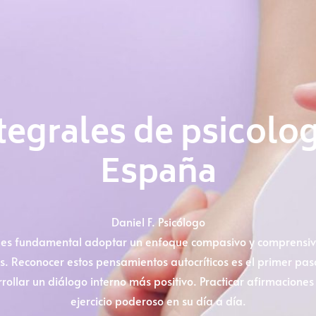
egrales de psicolog
España
Daniel F. Psicólogo
, es fundamental adoptar un enfoque compasivo y comprensivo
s. Reconocer estos pensamientos autocríticos es el primer pas
rollar un diálogo interno más positivo. Practicar afirmacione
ejercicio poderoso en su día a día.