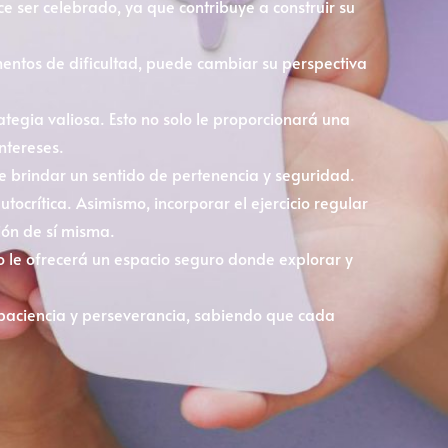
 ser celebrado, ya que contribuye a construir su
ntos de dificultad, puede cambiar su perspectiva
ategia valiosa. Esto no solo le proporcionará una
ntereses.
 brindar un sentido de pertenencia y seguridad.
ocrítica. Asimismo, incorporar el ejercicio regular
ión de sí misma.
o le ofrecerá un espacio seguro donde explorar y
 paciencia y perseverancia, sabiendo que cada