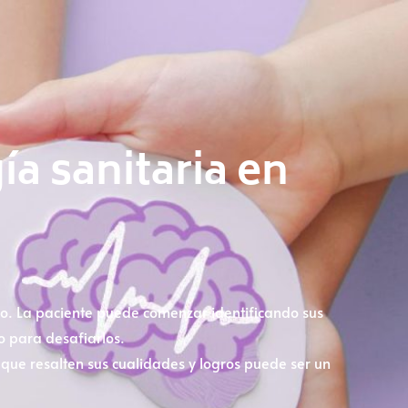
ía sanitaria en
. La paciente puede comenzar identificando sus
o para desafiarlos.
s que resalten sus cualidades y logros puede ser un