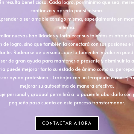
 resulta beneficioso. Cada logro, por mínimo que sea, merece
confianza y aprecio por sí misma.
 Aprender a ser amable consigo misma, especialmente en mome
interna.
ollar nuevas habilidades y fortalecer sus talentos es otra estr
n de logro, sino que también la conectará con sus pasiones e i
tante. Rodearse de personas que la fomenten y valoren puede
ser de gran ayuda para mantenerla presente y disminuir la aut
aria puede mejorar tanto su estado de ánimo como su percepc
uscar ayuda profesional. Trabajar con un terapeuta o consejer
mejorar su autoestima de manera efectiva.
aje personal y gradual permitirá a la paciente abordarlo con
pequeño paso cuenta en este proceso transformador.
CONTACTAR AHORA