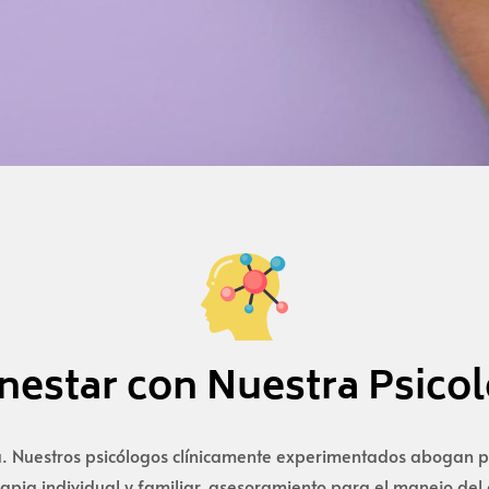
nestar con Nuestra Psicol
aria. Nuestros psicólogos clínicamente experimentados abogan 
apia individual y familiar, asesoramiento para el manejo del e